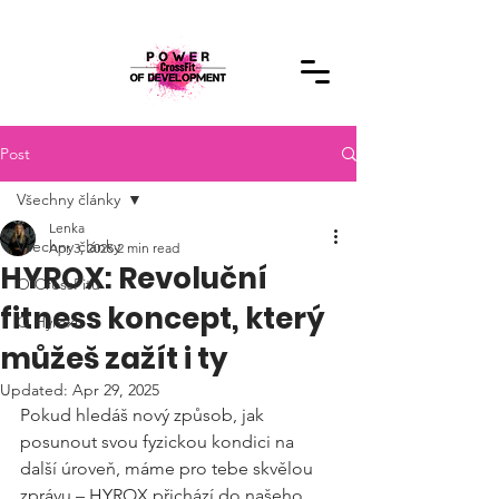
Post
Všechny články
Lenka
Všechny články
Apr 3, 2025
2 min read
HYROX: Revoluční
O CrossFitu
fitness koncept, který
O Hyroxu
můžeš zažít i ty
Updated:
Apr 29, 2025
Pokud hledáš nový způsob, jak 
posunout svou fyzickou kondici na 
další úroveň, máme pro tebe skvělou 
zprávu – HYROX přichází do našeho 