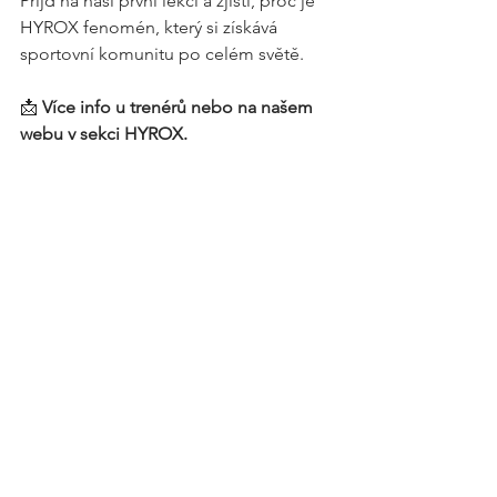
Přijď na naši první lekci a zjisti, proč je 
HYROX fenomén, který si získává 
sportovní komunitu po celém světě.
📩 
Více info u trenérů nebo na našem 
webu v sekci HYROX.