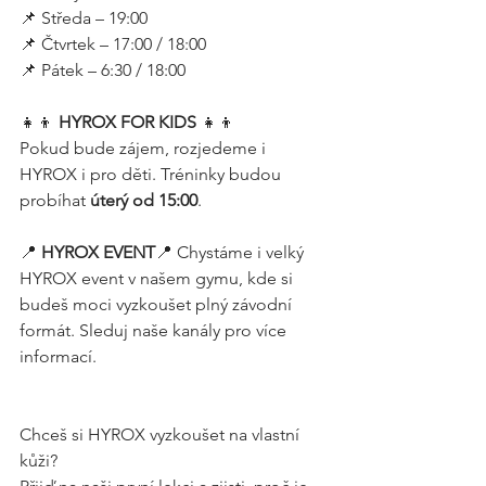
📌 Středa – 19:00
📌 Čtvrtek – 17:00 / 18:00
📌 Pátek – 6:30 / 18:00
👧👦 
HYROX FOR KIDS 
👧👦
Pokud bude zájem, rozjedeme i  
HYROX i pro děti. Tréninky budou 
probíhat 
úterý od 15:00
.
📍 
HYROX EVENT
📍 Chystáme i velký 
HYROX event v našem gymu, kde si 
budeš moci vyzkoušet plný závodní 
formát. Sleduj naše kanály pro více 
informací.
Chceš si HYROX vyzkoušet na vlastní 
kůži? 