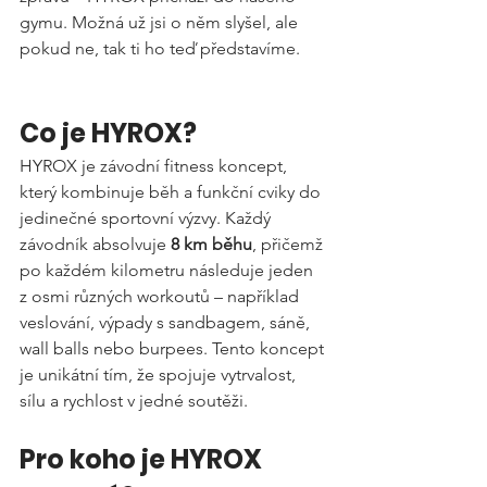
gymu. Možná už jsi o něm slyšel, ale 
pokud ne, tak ti ho teď představíme.
Co je HYROX?
HYROX je závodní fitness koncept, 
který kombinuje běh a funkční cviky do 
jedinečné sportovní výzvy. Každý 
závodník absolvuje 
8 km běhu
, přičemž 
po každém kilometru následuje jeden 
z osmi různých workoutů – například 
veslování, výpady s sandbagem, sáně, 
wall balls nebo burpees. Tento koncept 
je unikátní tím, že spojuje vytrvalost, 
sílu a rychlost v jedné soutěži.
Pro koho je HYROX 