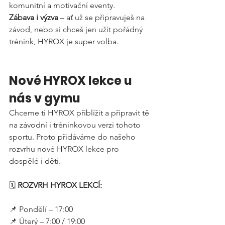
komunitní a motivační eventy.
Zábava i výzva
 – ať už se připravuješ na 
závod, nebo si chceš jen užít pořádný 
trénink, HYROX je super volba.
Nové HYROX lekce u 
nás v gymu
Chceme ti HYROX přiblížit a připravit tě 
na závodní i tréninkovou verzi tohoto 
sportu. Proto přidáváme do našeho 
rozvrhu nové HYROX lekce pro 
dospělé i děti.
🗓 
ROZVRH HYROX LEKCÍ:
📌 Pondělí – 17:00
📌 Úterý – 7:00 / 19:00